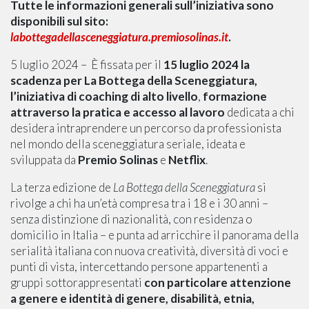
Tutte le informazioni generali sull’iniziativa sono
disponibili sul sito:
labottegadellasceneggiatura.premiosolinas.it
.
5 luglio 2024 – È fissata per il
15 luglio 2024 la
scadenza per La Bottega della Sceneggiatura,
l’iniziativa di coaching di alto livello
,
formazione
attraverso la pratica e accesso al lavoro
dedicata a chi
desidera intraprendere un percorso da professionista
nel mondo della sceneggiatura seriale, ideata e
sviluppata da
Premio Solinas
e
Netflix
.
La terza edizione de
La Bottega della Sceneggiatura
si
rivolge a chi ha un’età compresa tra i 18 e i 30 anni –
senza distinzione di nazionalità, con residenza o
domicilio in Italia – e punta ad arricchire il panorama della
serialità italiana con nuova creatività, diversità di voci e
punti di vista, intercettando persone appartenenti a
gruppi sottorappresentati
con particolare attenzione
a genere e identità di genere, disabilità, etnia,