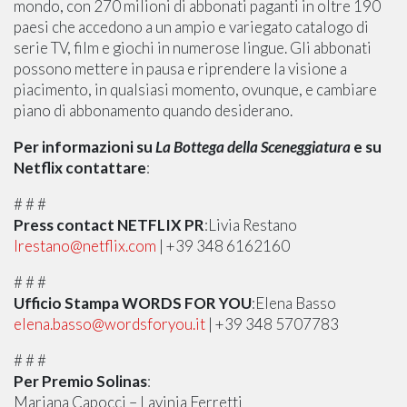
mondo, con 270 milioni di abbonati paganti in oltre 190
paesi che accedono a un ampio e variegato catalogo di
serie TV, film e giochi in numerose lingue. Gli abbonati
possono mettere in pausa e riprendere la visione a
piacimento, in qualsiasi momento, ovunque, e cambiare
piano di abbonamento quando desiderano.
Per informazioni su
La Bottega della Sceneggiatura
e su
Netflix contattare
:
# # #
Press contact NETFLIX PR
:Livia Restano
lrestano@netflix.com
| +39 348 6162160
# # #
Ufficio Stampa WORDS FOR YOU
:Elena Basso
elena.basso@wordsforyou.it
| +39 348 5707783
# # #
Per Premio Solinas
:
Mariana Capocci – Lavinia Ferretti